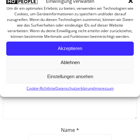
Einwilligung verwalten
Keine Kommentare
Um dir ein optimales Erlebnis zu bieten, verwenden wir Technologien wie
Cookies, um Geräteinformationen zu speichern und/oder darauf
zuzugreifen. Wenn du diesen Technologien zustimmst, können wir Daten
Schreibe einen Kommentar
wie das Surfverhalten oder eindeutige IDs auf dieser Website
verarbeiten. Wenn du deine Einwilligung nicht erteilst oder zurückziehst,
Deine E-Mail-Adresse wird nicht veröffentlicht.
Erforderliche
können bestimmte Merkmale und Funktionen beeinträchtigt werden.
Felder sind mit
*
markiert
Akzeptieren
Kommentar
*
Ablehnen
Einstellungen ansehen
Cookie-Richtlinie
Datenschutzerklärung
Impressum
Name
*